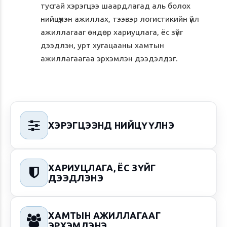
тусгай хэрэгцээ шаардлагад аль болох
нийцүүлэн ажиллах, тээвэр логистикийн үйл
ажиллагааг өндөр хариуцлага, ёс зүйг
дээдлэн, урт хугацааны хамтын
ажиллагаагаа эрхэмлэн дээдэлдэг.

ХЭРЭГЦЭЭНД НИЙЦҮҮЛНЭ
ХАРИУЦЛАГА, ЁС ЗҮЙГ

ДЭЭДЛЭНЭ
ХАМТЫН АЖИЛЛАГААГ

ЭРХЭМЛЭНЭ