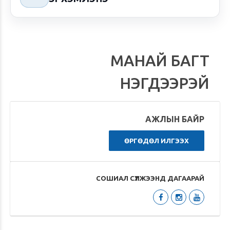
МАНАЙ БАГТ
НЭГДЭЭРЭЙ
АЖЛЫН БАЙР
ӨРГӨДӨЛ ИЛГЭЭХ
СОШИАЛ СҮЛЖЭЭНД ДАГААРАЙ