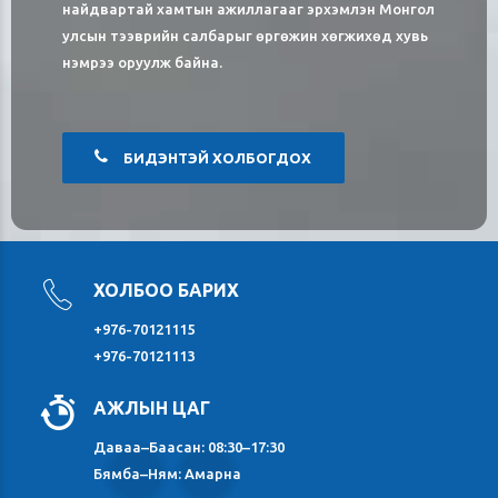
найдвартай хамтын ажиллагааг эрхэмлэн Монгол
улсын тээврийн салбарыг өргөжин хөгжихөд хувь
нэмрээ оруулж байна.
БИДЭНТЭЙ ХОЛБОГДОХ
ХОЛБОО БАРИХ
+976-70121115
+976-70121113
АЖЛЫН ЦАГ
Даваа–Баасан: 08:30–17:30
Бямба–Ням: Амарна