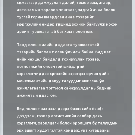
сүлжээгээр дамжуулан далай, төмөр зам, агаар,
авто замын төрлөөр чингэлэг, задгай ачаа болон
тусгай горим шаардсан ачаа тээврийг
мэргэжлийн өндөр түвшинд зохион байгуулж ирсэн
арвин туршлагатай баг хамт олон юм.
Танд олон жилийн дадлага туршлагатай
тээврийн баг хамт олон үйлчилж байна. Бид цаг
үеийн нөхцөл байдалд тохируулан тээвэр,
логистикийн оновчтой шийдлүүдийг
хэрэглэгчиддээ хүргэхийн зэрэгцээ орчин үеийн
менежментийн давуу талуудыг ашиглан үйл
ажиллагаагаа тогтмол сайжруулдаг нь бидний
амжилтын үндэс юм.
Бид чөлөөт зах зээл дээрх бизнесийн ёс зүйг
дээдэлж, тээвэр логистикийн салбар дахь
хэрэглэгч, харилцагч болон оролцогч бүх талуудын
эрх ашигт хүндэтгэлтэй хандаж, урт хугацааны