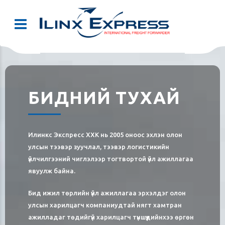
БИДНИЙ ТУХАЙ
Илинкс Экспресс ХХК нь 2005 оноос эхлэн олон
улсын тээвэр зуучлал, тээвэр логистикийн
үйлчилгээний чиглэлээр тогтвортой үйл ажиллагаа
явуулж байна.
Бид ижил төрлийн үйл ажиллагаа эрхэлдэг олон
улсын харилцагч компаниудтай нягт хамтран
ажилладаг төдийгүй харилцагч түншүүдийнхээ өргөн