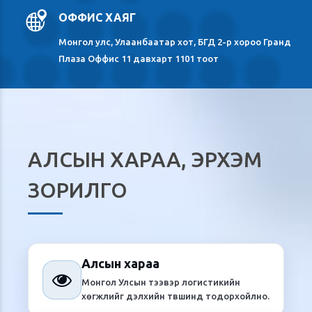
ОФФИС ХАЯГ
Монгол улс, Улаанбаатар хот, БГД 2-р хороо Гранд
Плаза Оффис 11 давхарт 1101 тоот
АЛСЫН ХАРАА, ЭРХЭМ
ЗОРИЛГО
0
0
1
1
Алсын хараа

2
2
Монгол Улсын тээвэр логистикийн
0
0
0
хөгжлийг дэлхийн түвшинд тодорхойлно.