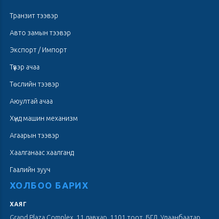
Транзит тээвэр
Авто замын тээвэр
Экспорт / Импорт
Түүвэр ачаа
Төслийн тээвэр
Аюултай ачаа
Хүнд машин механизм
Агаарын тээвэр
Хаалганаас хаалганд
Гаалийн зууч
ХОЛБОО БАРИХ
ХАЯГ
Grand Plaza Complex, 11 давхар, 1101 тоот, БГД, Улаанбаатар