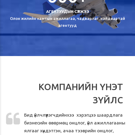
АГЕНТУУДЫН СҮЛЖЭЭ
Олон жилийн хамтын ажиллагаа, чадварлаг, найдвартай
агентууд
КОМПАНИЙН ҮНЭТ
ЗҮЙЛС
Бид үйлчлүүлэгчдийнхээ хэрэгцээ шаардлага
бизнесийн өвөрмөц онцлог, үйл ажиллагааны
ялгааг хүндэтгэн, ачаа тээврийн онцлог,