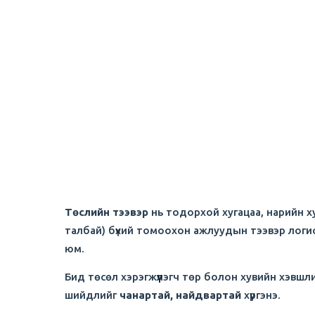
Төслийн тээвэр
нь тодорхой хугацаа, нарийн ху
талбай) бүхий томоохон ажлуудын тээвэр логист
юм.
Бид төсөл хэрэгжүүлэгч төр болон хувийн хэвш
шийдлийг
чанартай, найдвартай
хүргэнэ.