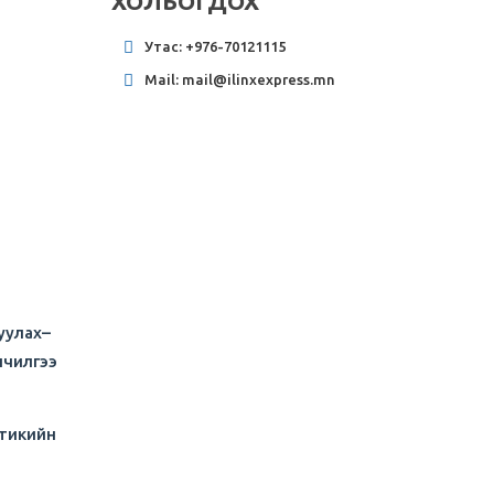
ХОЛБОГДОХ
Утас: +976-70121115
Mail: mail@ilinxexpress.mn
уулах–
лчилгээ
стикийн