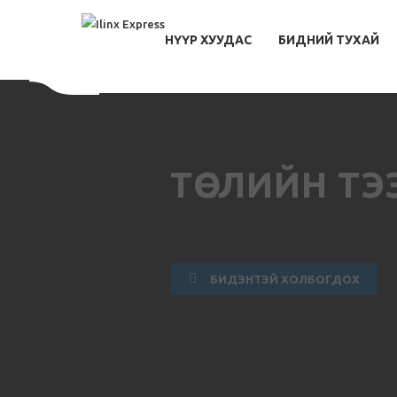
НҮҮР ХУУДАС
БИДНИЙ ТУХАЙ
ТӨСЛИЙН ТЭ
БИДЭНТЭЙ ХОЛБОГДОХ