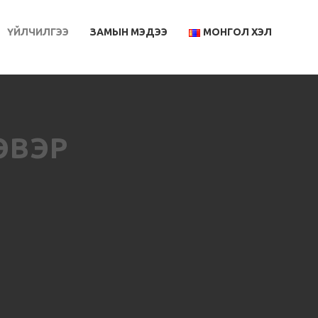
ҮЙЛЧИЛГЭЭ
ЗАМЫН МЭДЭЭ
МОНГОЛ ХЭЛ
ENGLISH
МОНГОЛ ХЭЛ
ЭВЭР