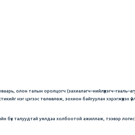
ваарь, олон талын оролцогч (захиалагч–нийлүүлэгч–гааль–аг
икийг нэг цэгээс төлөвлөж, зохион байгуулан хэрэгжүүлэх үй
лийн бүх талуудтай уялдаа холбоотой ажиллаж, тээвэр логи