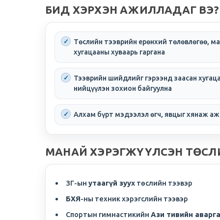
БИД ХЭРХЭН АЖИЛЛАДАГ ВЭ?
Төслийн тээврийн ерөнхий төлөвлөгөө, м
хугацааны хуваарь гаргана
Тээврийн шийдлийг гэрээнд заасан хугац
нийцүүлэн зохион байгуулна
Алхам бүрт мэдээлэл өгч, явцыг хянаж а
МАНАЙ ХЭРЭГЖҮҮЛСЭН ТӨСЛ
ЗГ-ын
утаагүй зуух
төслийн тээвэр
БХЯ
-ны техник хэрэгслийн тээвэр
Спортын гимнастикийн
Ази тивийн аварг