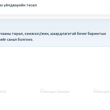
ах үйлдвэрийн
төсөл
, ачааны төрөл, хэмжээс/жин, шаардлагатай бичиг баримтын
йг санал болгоно.