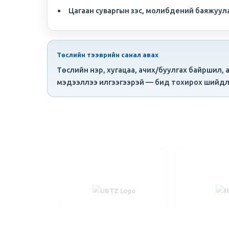
Цагаан суваргын зэс,
молибдений
баяжуул
Төслийн тээврийн санал авах
Төслийн нэр, хугацаа, ачих/буулгах байршил
мэдээллээ илгээгээрэй — бид тохирох шийдли