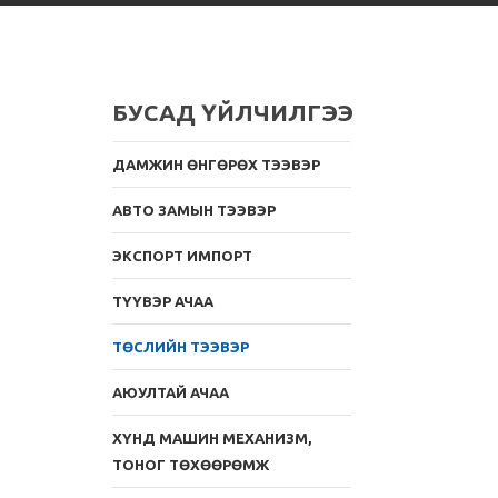
БУСАД ҮЙЛЧИЛГЭЭ
ДАМЖИН ӨНГӨРӨХ ТЭЭВЭР
АВТО ЗАМЫН ТЭЭВЭР
ЭКСПОРТ ИМПОРТ
ТҮҮВЭР АЧАА
ТӨСЛИЙН ТЭЭВЭР
АЮУЛТАЙ АЧАА
ХҮНД МАШИН МЕХАНИЗМ,
ТОНОГ ТӨХӨӨРӨМЖ