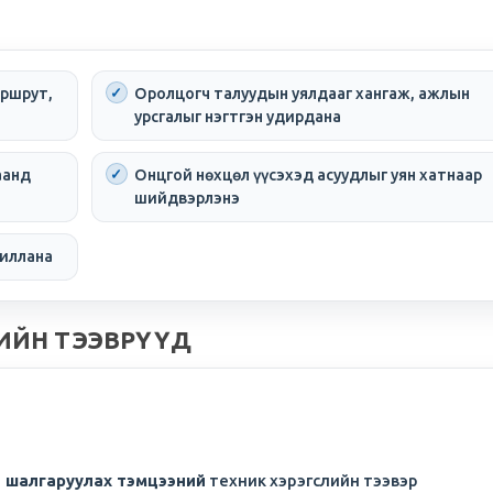
аршрут,
Оролцогч талуудын уялдааг хангаж, ажлын
урсгалыг нэгтгэн удирдана
аанд
Онцгой нөхцөл үүсэхэд асуудлыг уян хатнаар
шийдвэрлэнэ
жиллана
ИЙН ТЭЭВРҮҮД
а шалгаруулах тэмцээний
техник хэрэгслийн тээвэр